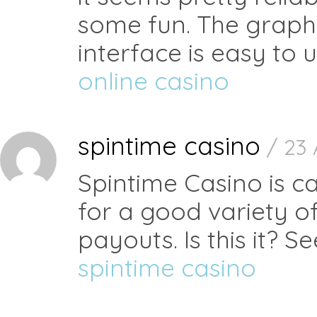
some fun. The graphi
interface is easy to 
online casino
spintime casino
/ 23
Spintime Casino is c
for a good variety 
payouts. Is this it? 
spintime casino