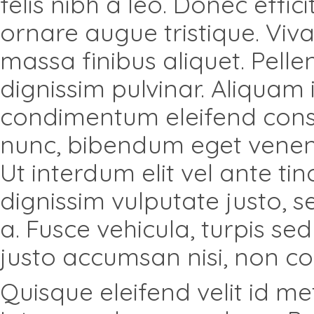
felis nibh a leo. Donec effici
ornare augue tristique. Viv
massa finibus aliquet. Pelle
dignissim pulvinar. Aliquam 
condimentum eleifend cons
nunc, bibendum eget venenat
Ut interdum elit vel ante ti
dignissim vulputate justo, s
a. Fusce vehicula, turpis se
justo accumsan nisi, non co
Quisque eleifend velit id me