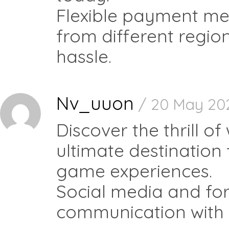
Flexible payment me
from different regio
hassle.
Nv_uuon
/ 20 May 20
Discover the thrill o
ultimate destination 
game experiences.
Social media and fo
communication with 