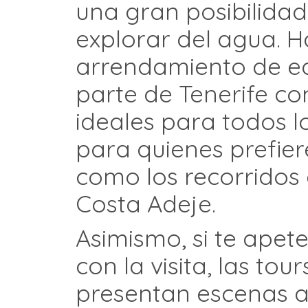
una gran posibilidad
explorar del agua. H
arrendamiento de eq
parte de Tenerife con
ideales para todos l
para quienes prefier
como los recorridos
Costa Adeje.
Asimismo, si te apete
con la visita, las tou
presentan escenas a