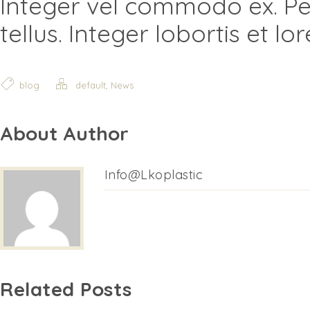
Integer vel commodo ex. Pel
tellus. Integer lobortis et l
,
blog
default
News
About Author
Info@lkoplastic
Related Posts