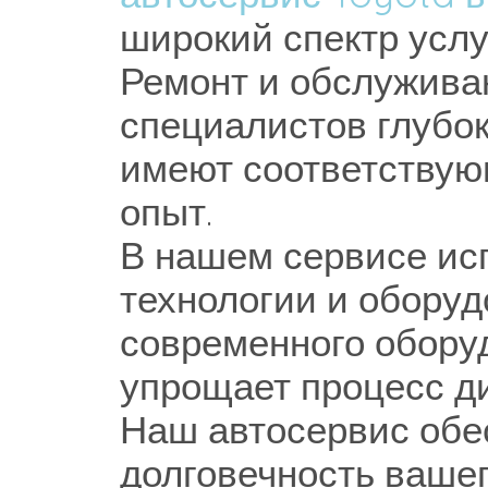
широкий спектр услу
Ремонт и обслуживан
специалистов глубок
имеют соответству
опыт.
В нашем сервисе ис
технологии и оборуд
современного обору
упрощает процесс ди
Наш автосервис обе
долговечность ваше