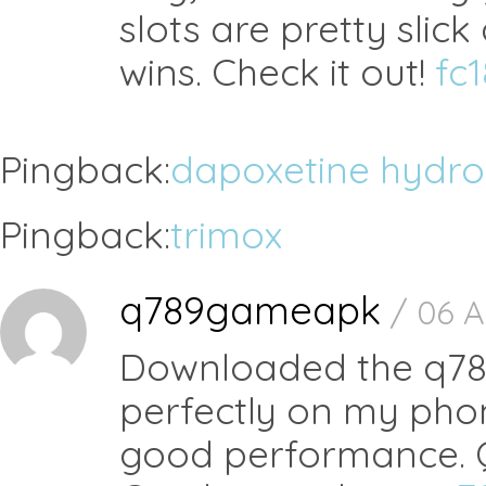
slots are pretty slic
wins. Check it out!
fc1
Pingback:
dapoxetine hydro
Pingback:
trimox
q789gameapk
/ 06 
Downloaded the q78
perfectly on my phon
good performance. Q