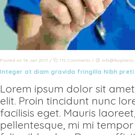
Posted on 18 Jan 2017
/
115 Comments
/
info@lkoplastic
Integer at diam gravida fringilla Nibh preti
Lorem ipsum dolor sit amet,
elit. Proin tincidunt nunc l
facilisis eget. Mauris laoreet
pellentesque, mi mi tempor