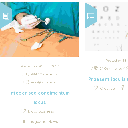
Posted on 18
Posted on 30 Jan 2017
/
21 Comments
/
/
9847 Comments
Praesent iaculis 
/
info@lkoplastic
Creative
Integer sed condimentum
lacus
,
blog
Business
,
magazine
News