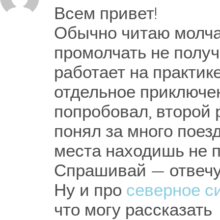
Всем привет!
Обычно читаю молча.
промолчать не получ
работает на практик
отдельное приключе
попробовал, второй 
понял за много поез
места находишь не п
Спрашивай — отвечу 
Ну и про
северное с
что могу рассказать