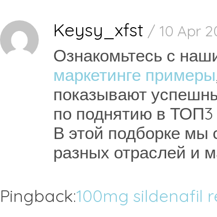
Keysy_xfst
/ 10 Apr 
Ознакомьтесь с на
маркетинге примеры
показывают успешны
по поднятию в ТОП3 
В этой подборке мы
разных отраслей и 
Pingback:
100mg sildenafil 