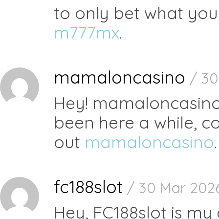
to only bet what you
m777mx
.
mamaloncasino
/ 3
Hey! mamaloncasino i
been here a while, co
out
mamaloncasino
.
fc188slot
/ 30 Mar 202
Hey, FC188slot is my 