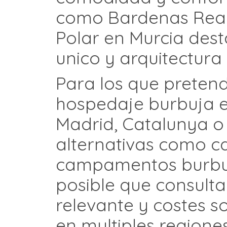
como Bardenas Reales
Polar en Murcia des
unico y arquitectura
Para los que pretend
hospedaje burbuja e
Madrid, Catalunya o 
alternativas como c
campamentos burbuj
posible que consult
relevante y costes 
en multiples regione