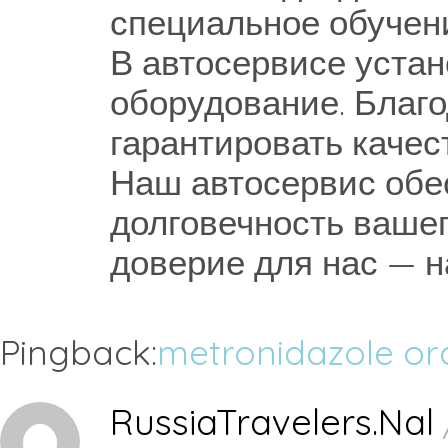
специальное обучен
В автосервисе уста
оборудование. Благ
гарантировать качес
Наш автосервис обе
долговечность ваше
доверие для нас — 
Pingback:
metronidazole or
RussiaTravelers.Nal